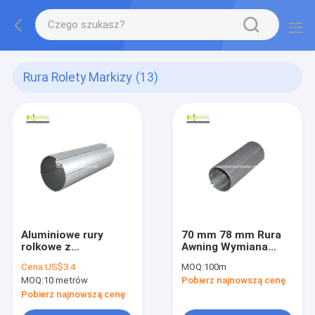
Rura Rolety Markizy
(13)
Aluminiowe rury
70 mm 78 mm Rura
rolkowe z
Awning Wymiana
płaszczyznami,
Aluminium Awning
Cena:
US$3.4
MOQ:
100m
części do płaszczyzn
Rollers Rura
MOQ:
10 metrów
Pobierz najnowszą cenę
wyciągające się
Pobierz najnowszą cenę