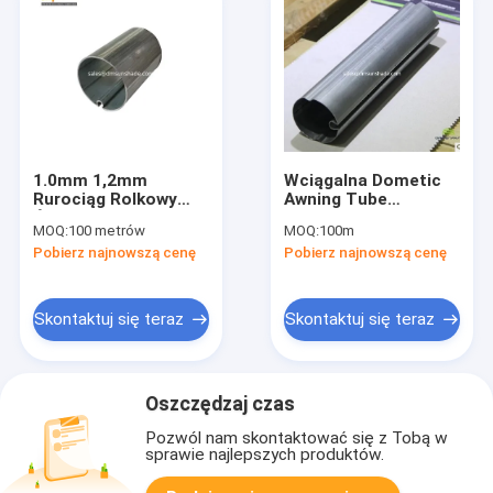
1.0mm 1,2mm
Wciągalna Dometic
Rurociąg Rolkowy
Awning Tube
Śruby przedniej
Galvanized Awning
MOQ:
100 metrów
MOQ:
100m
Pipe 50mm Dia Rv
Pobierz najnowszą cenę
Pobierz najnowszą cenę
Awning Roller
Skontaktuj się teraz
Skontaktuj się teraz
Oszczędzaj czas
Pozwól nam skontaktować się z Tobą w
sprawie najlepszych produktów.