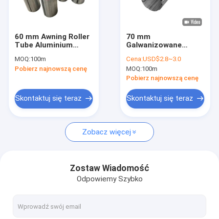
Wycieczka po fabryce
Kontrola jakości
60 mm Awning Roller
70 mm
Tube Aluminium
Galwanizowane
Skontaktuj się z nami
Awning Components
beztroskie rury
MOQ:
100m
Cena:
USD$2.8~3.0
Awning Steel Awning
Pobierz najnowszą cenę
MOQ:
100m
Roller Tube
Nowości
Assembly
Pobierz najnowszą cenę
Poproś o wycenę
Skontaktuj się teraz
Skontaktuj się teraz
Zobacz więcej
Zdejmowalne urządzenia do osłony
Wodaodporna, wyciągająca się marynarka
Zostaw Wiadomość
Odpowiemy Szybko
Zdejmowalne markizy okienne
Zdejmowalna ściana dachowa