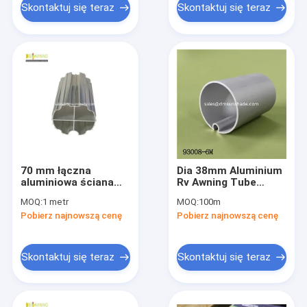
Skontaktuj się teraz
Skontaktuj się teraz
70 mm łączna
Dia 38mm Aluminium
aluminiowa ściana
Rv Awning Tube
rurowa rurociąg
Roller Tube
MOQ:
1 metr
MOQ:
100m
rurociąg
Galvanized Steel
Pobierz najnowszą cenę
Pobierz najnowszą cenę
Roller For Awnings
Skontaktuj się teraz
Skontaktuj się teraz