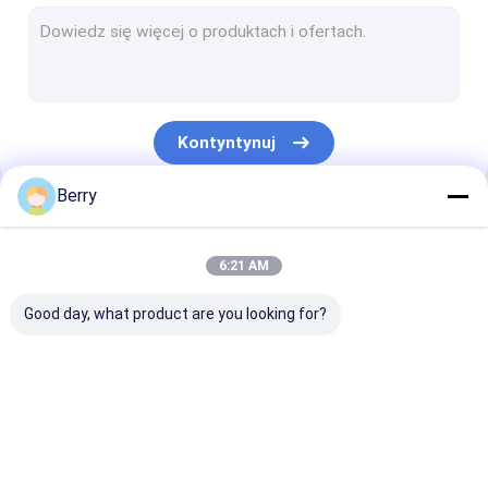
Awiny w stylu francuskim
rura rolety markizy
Parasole do patio
Kontyntynuj
Żagiel przeciwsłoneczny
Berry
Zestawy na ścianę pergolu
Nasze Kategorie
Pełna markiza kasetowa
6:21 AM
Zestawy z roletami
Good day, what product are you looking for?
Zdejmowalne
Wodaodporna,
Zdejmowalne
urządzenia do
wyciągająca się
markizy okien
osłony
marynarka