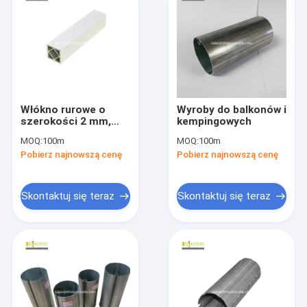
Włókno rurowe o
Wyroby do balkonów i
szerokości 2 mm,
kempingowych
rurowe rury
MOQ:
100m
MOQ:
100m
kwadratowe o
Pobierz najnowszą cenę
Pobierz najnowszą cenę
szerokości 78 mm
Skontaktuj się teraz
Skontaktuj się teraz
Dom
Produkty
O nas