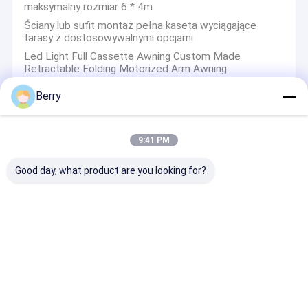
maksymalny rozmiar 6 * 4m
Awiny w stylu francuskim
Ściany lub sufit montaż pełna kaseta wyciągające
tarasy z dostosowywalnymi opcjami
rura rolety markizy
Led Light Full Cassette Awning Custom Made
Retractable Folding Motorized Arm Awning
Parasole do patio
Berry
Żagiel przeciwsłoneczny
Zestawy z roletami
Zestawy na ścianę pergolu
9:41 PM
Zestawy z osłonami na rolki przednie barki zewnętrzne
Pełna markiza kasetowa
składniki osłonowe
Good day, what product are you looking for?
Komponenty ścian zewnętrznych i zewnętrznych
Zestawy z roletami
Zestawy ślepe na rolki z podkładkami do podkładek
Zestaw motoryzacyjny z ręcznym okienniczym z
okiennicami z okiennicami
Zdejmowalne urządzenia do osłony