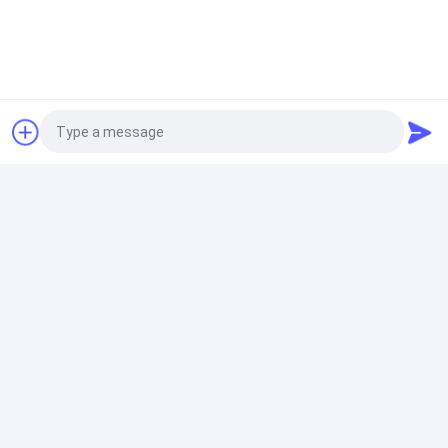
Stalowe silne wyciągające się okienko ręczne ręcznik
Wodaodporna, wyciągająca się marynarka
Akrylowy poliester Elektryczny wodoodporny
wyciągający się ramię
Zdejmowalne markizy okienne
Photo
Pionowe, uniwersalne, wyciągające się okiennice,
zdalne sterowanie
Video Call
Audio Call
Zdejmowalna ściana dachowa
Aluminiowe wyciągające się tarasy dachowe Tarasy
dachowe konserwatorium