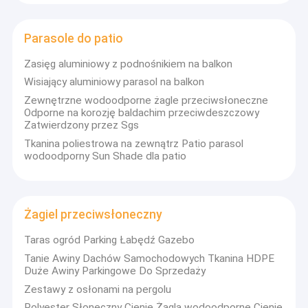
Parasole do patio
Zasięg aluminiowy z podnośnikiem na balkon
Wisiający aluminiowy parasol na balkon
Zewnętrzne wodoodporne żagle przeciwsłoneczne
Odporne na korozję baldachim przeciwdeszczowy
Zatwierdzony przez Sgs
Tkanina poliestrowa na zewnątrz Patio parasol
wodoodporny Sun Shade dla patio
Żagiel przeciwsłoneczny
Dom
Taras ogród Parking Łabędź Gazebo
Profil spółki
Tanie Awiny Dachów Samochodowych Tkanina HDPE
Produkty
Duże Awiny Parkingowe Do Sprzedaży
DM AWNING SULOTION CO., LTD profesjonalne markizy
i parasolki dla produktów zewnętrznych z działami
Zestawy z osłonami na pergolu
O nas
badawczo-rozwojowymi, hurtowymi i
Polyester Słoneczny Cienie Żagla wodoodporne Cienie