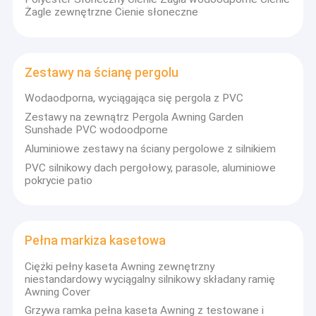
marketingowymi.Jesteśmy producentami specjalizującymi
Żagle zewnętrzne Cienie słoneczne
Wycieczka po fabryce
się w projektowaniu i produkcji produktów osłonowych na
zewnątrz i cieszyliśmy się wysoką reputacją w tym cyklu
Kontrola jakości
gospodarczym w kraju i na pokładzie..
Zestawy na ścianę pergolu
Skontaktuj się z nami
Jest to szeroki zakres zewnętrznych marynarek, składników
marynarki, namiotów, gigantycznych parasolów zewnętrznych
Wodaodporna, wyciągająca się pergola z PVC
itp. Istnieją również produkty z stopów aluminium, takie jak
Nowości
szafy terasowe, szafy okienne z stopów aluminium,zestaw
Zestawy na zewnątrz Pergola Awning Garden
aluminium carport, salon, pawilon, ramka winorośli i inne
Sunshade PVC wodoodporne
Poproś o wycenę
produkty wysokiej klasy.
Aluminiowe zestawy na ściany pergolowe z silnikiem
Doskonała jakość, długa gwarancja jakości, piękny wygląd,
PVC silnikowy dach pergołowy, parasole, aluminiowe
elastyczna instalacja, odporna na silny wiatr, anty starzenie się,
pokrycie patio
anty korozja,przeciwpromieniowaniePomoc klientom z wysokiej
Zdejmowalne urządzenia do osłony
jakości usług, odpowiedzi produkcji, projektowania, transportu,
Instalacja, obsługa posprzedażowa i inne pytania.
Wodaodporna, wyciągająca się marynarka
Pełna markiza kasetowa
Dzięki naszemu zespołowi projektantów, możemy zapewnić
usługi OEM lub ODM w celu spełnienia Twoich konkretnych
Zdejmowalne markizy okienne
Ciężki pełny kaseta Awning zewnętrzny
wymagań.
niestandardowy wyciągalny silnikowy składany ramię
Awning Cover
Zdejmowalna ściana dachowa
Grzywa ramka pełna kaseta Awning z testowane i