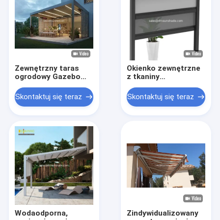
Zewnętrzny taras
Okienko zewnętrzne
ogrodowy Gazebo
z tkaniny
Popularne silnikowe
wodoodpornej
żaluzje aluminiowe
Skontaktuj się teraz
Skontaktuj się teraz
Pergola
Wodaodporna,
Zindywidualizowany