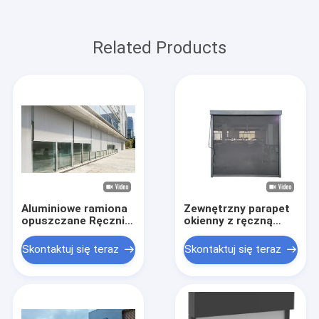
Related Products
Aluminiowe ramiona
Zewnętrzny parapet
opuszczane Ręcznie
okienny z ręczną
chowana markiza
korbą, roleta
okienna / Markiza
rolowana,
Skontaktuj się teraz
Skontaktuj się teraz
komercyjna
wiatroodporna