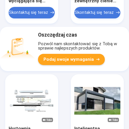
wyciągająca się
zewnętrzny cienie
pergola z PVC
słoneczne Aluminium
Awning pół kasety
Skontaktuj się teraz
Skontaktuj się teraz
baldachim z
wyciągającym się
ramieniem Awning
Oszczędzaj czas
Pozwól nam skontaktować się z Tobą w
sprawie najlepszych produktów.
Podaj swoje wymagania
Hurtownia
Inteligentna,