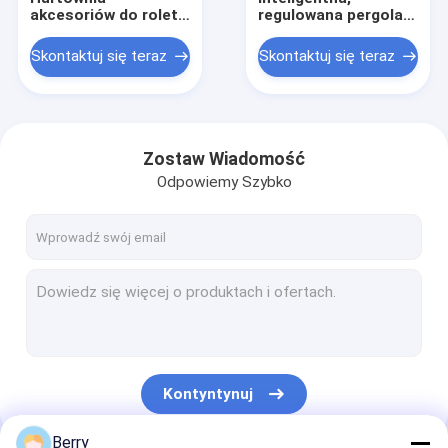
akcesoriów do rolet
regulowana pergola
Haczyki i pręty do
ogrodowa z
rolet okiennych —
aluminium z
Skontaktuj się teraz
Skontaktuj się teraz
kompletna oferta
zewnętrznymi,
akcesoriów
wodoodpornymi
roletami ZIP
Zostaw Wiadomość
Odpowiemy Szybko
Dom
Produkty
Kontyntynuj
O nas
Berry