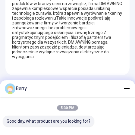
produktów w branży cieni na zewnątrz, firma DM AWNING
zapewnia kompleksowe wsparcie.posiada unikalną
technologię żurawia, która zapewnia wyrównanie tkaniny
i zapobiega rozlewaniuTakie innowacje podkreślają
zaangażowanie firmy w tworzenie bardziej
zrównoważonego, bezproblemowego i
satysfakcjonującego osłonięcia zewnętrznego.Z
pragmatycznym podejściem i filozofią partnerstwa
korzystnego dla wszystkich, DM AWNING pomaga
klientom zaoszczędzić pieniądze, dostarczając
jednocześnie wydajne rozwiązania elektryczne do
wyciągania.
Recommended Products
Berry
Dom
Profil spółki
5:30 PM
Produkty
DM AWNING SULOTION CO., LTD profesjonalne markizy
Good day, what product are you looking for?
i parasolki dla produktów zewnętrznych z działami
O nas
badawczo-rozwojowymi, hurtowymi i