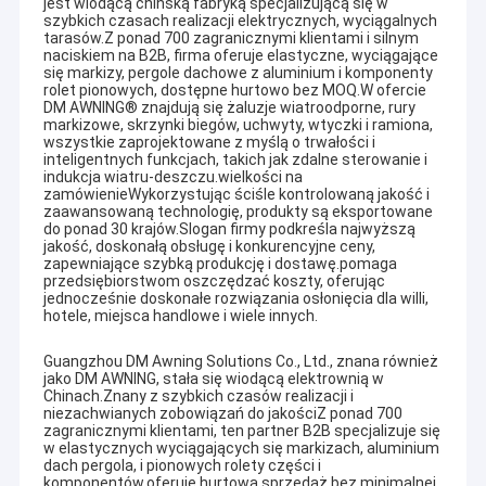
jest wiodącą chińską fabryką specjalizującą się w
szybkich czasach realizacji elektrycznych, wyciągalnych
tarasów.Z ponad 700 zagranicznymi klientami i silnym
naciskiem na B2B, firma oferuje elastyczne, wyciągające
się markizy, pergole dachowe z aluminium i komponenty
rolet pionowych, dostępne hurtowo bez MOQ.W ofercie
DM AWNING® znajdują się żaluzje wiatroodporne, rury
markizowe, skrzynki biegów, uchwyty, wtyczki i ramiona,
wszystkie zaprojektowane z myślą o trwałości i
inteligentnych funkcjach, takich jak zdalne sterowanie i
indukcja wiatru-deszczu.wielkości na
zamówienieWykorzystując ściśle kontrolowaną jakość i
zaawansowaną technologię, produkty są eksportowane
do ponad 30 krajów.Slogan firmy podkreśla najwyższą
jakość, doskonałą obsługę i konkurencyjne ceny,
zapewniające szybką produkcję i dostawę.pomaga
przedsiębiorstwom oszczędzać koszty, oferując
jednocześnie doskonałe rozwiązania osłonięcia dla willi,
hotele, miejsca handlowe i wiele innych.
Guangzhou DM Awning Solutions Co., Ltd., znana również
jako DM AWNING, stała się wiodącą elektrownią w
Chinach.Znany z szybkich czasów realizacji i
niezachwianych zobowiązań do jakościZ ponad 700
zagranicznymi klientami, ten partner B2B specjalizuje się
w elastycznych wyciągających się markizach, aluminium
dach pergola, i pionowych rolety części i
komponentów,oferuje hurtową sprzedaż bez minimalnej