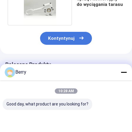
do wyciągania tarasu
Kontyntynuj
Polecane Produkty
Berry
10:28 AM
Good day, what product are you looking for?
Silnik do
Akcesoria do
Ciężkie ręczne
automatycznego
tarasów, części
przyrządy do
markizy zewnętrznej
osłonowe, aluminium
podnoszenia