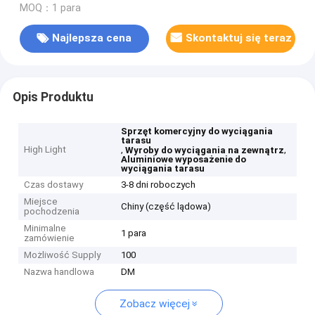
MOQ：1 para
Najlepsza cena
Skontaktuj się teraz
Opis Produktu
Sprzęt komercyjny do wyciągania
tarasu
High Light
,
,
Wyroby do wyciągania na zewnątrz
Aluminiowe wyposażenie do
wyciągania tarasu
Czas dostawy
3-8 dni roboczych
Miejsce
Chiny (część lądowa)
pochodzenia
Minimalne
1 para
zamówienie
Możliwość Supply
100
Nazwa handlowa
DM
Zobacz więcej