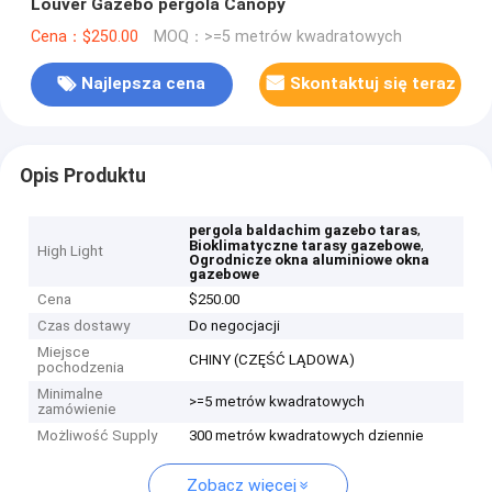
Louver Gazebo pergola Canopy
Cena：$250.00
MOQ：>=5 metrów kwadratowych
Najlepsza cena
Skontaktuj się teraz
Opis Produktu
,
pergola baldachim gazebo taras
,
Bioklimatyczne tarasy gazebowe
High Light
Ogrodnicze okna aluminiowe okna
gazebowe
Cena
$250.00
Czas dostawy
Do negocjacji
Miejsce
CHINY (CZĘŚĆ LĄDOWA)
pochodzenia
Minimalne
>=5 metrów kwadratowych
zamówienie
Możliwość Supply
300 metrów kwadratowych dziennie
Zobacz więcej