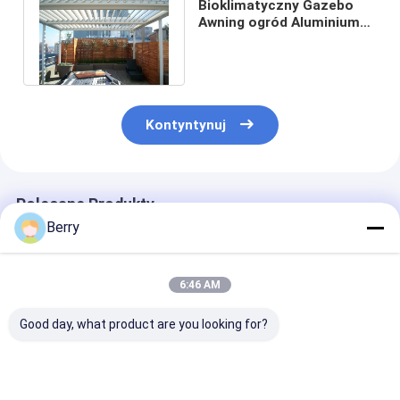
Bioklimatyczny Gazebo
Awning ogród Aluminium
Louver Gazebo pergola
Canopy
Kontyntynuj
Polecane Produkty
Berry
6:46 AM
Good day, what product are you looking for?
Zindywidualizowany
Zewnętrzne
Elektryczny d
zewnętrzny cienie
silnikowe szyby /
pergolu, bald