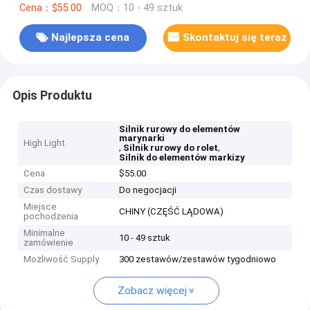
Cena：$55.00
MOQ：10 - 49 sztuk
Najlepsza cena
Skontaktuj się teraz
Opis Produktu
Silnik rurowy do elementów
marynarki
High Light
,
,
Silnik rurowy do rolet
Silnik do elementów markizy
Cena
$55.00
Czas dostawy
Do negocjacji
Miejsce
CHINY (CZĘŚĆ LĄDOWA)
pochodzenia
Minimalne
10 - 49 sztuk
zamówienie
Możliwość Supply
300 zestawów/zestawów tygodniowo
Zobacz więcej