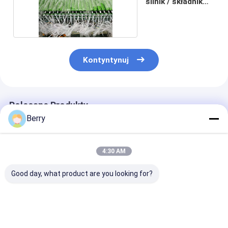
silnik / składnik
markizy
Kontyntynuj
Polecane Produkty
Berry
4:30 AM
Good day, what product are you looking for?
Stepless Light &
Gorąca wyprzedaż
Windroof Zip 
Privacy Control
Motorowe rolety zip
blind kit Chain
bedroom
przeciwwiatrowe ze
Operated trwa
windowsiles office
sprężyną do patio i
rozwiązanie d