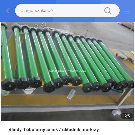
2
/
5
Blindy Tubularny silnik / składnik markizy