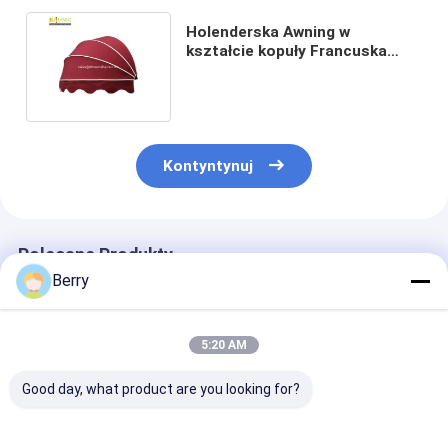
Holenderska Awning w
kształcie kopuły Francuska
Awning okna Aluminiowe
Awning części
Kontyntynuj
Polecane Produkty
Berry
5:20 AM
Good day, what product are you looking for?