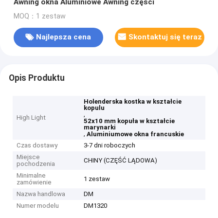
Awning okna Aluminiowe Awning części
MOQ：1 zestaw
Najlepsza cena
Skontaktuj się teraz
Opis Produktu
Holenderska kostka w kształcie
kopulu
,
High Light
52x10 mm kopuła w kształcie
marynarki
,
Aluminiumowe okna francuskie
Czas dostawy
3-7 dni roboczych
Miejsce
CHINY (CZĘŚĆ LĄDOWA)
pochodzenia
Minimalne
1 zestaw
zamówienie
Nazwa handlowa
DM
Numer modelu
DM1320