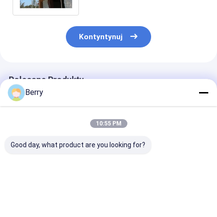
Kontyntynuj
Polecane Produkty
Berry
10:55 PM
Good day, what product are you looking for?
Zindywidualizowany
Zewnętrzne
Elektryczny d
zewnętrzny cienie
silnikowe szyby /
pergolu, bald
słoneczne
solarium dach
aluminiowy,
Aluminium Awning
wyciągające tarasów
elektryczny,
pół kasety baldachim
konserwatorium
wodoszczelny,
Najlepsza cena
Najlepsza cena
Najlepsza 
z wyciągającym się
tarasów
baldachim og