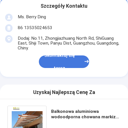
Szczegóły Kontaktu
Ms. Berry Ding
86 13535024653
Dodaj: No.11, Zhongjiazhuang North Rd, ShiGuang
East, Shiji Town, Panyu Dist, Guangzhou, Guangdong,
Chiny.
Skontaktuj się
teraz
Uzyskaj Najlepszą Cenę Za
Balkonowa aluminiowa
wodoodporna chowana markiza
z kanałem deszczowym Half
Box na górze