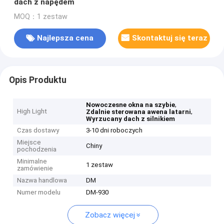
dach z napędem
MOQ：1 zestaw
Najlepsza cena
Skontaktuj się teraz
Opis Produktu
,
Nowoczesne okna na szybie
High Light
,
Zdalnie sterowana awena latarni
Wyrzucany dach z silnikiem
Czas dostawy
3-10 dni roboczych
Miejsce
Chiny
pochodzenia
Minimalne
1 zestaw
zamówienie
Nazwa handlowa
DM
Numer modelu
DM-930
Zobacz więcej