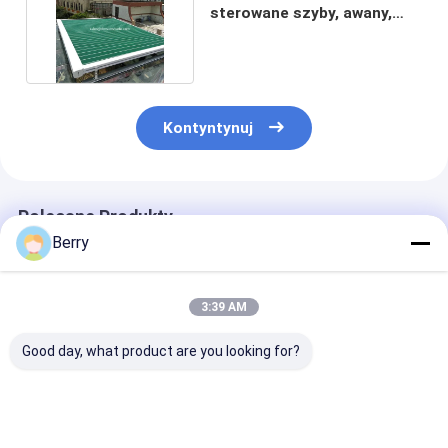
sterowane szyby, awany,
domy, dach z napędem
Kontyntynuj
Polecane Produkty
Berry
3:39 AM
Good day, what product are you looking for?
Polityester Akrylowy
Wodoodporny i
Wodoodporny 
Wciągalny Taras
przeciwsłoneczny
przeciwsłonec
Dachowy Taras
rozsuwany markiza
rozsuwany ma