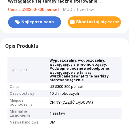
wyciągające się tarasy ręczne sterowanie
zewnętrzne wyciągające się tarasy
Cena：US$300-800 per set
MOQ：1 zestaw
Najlepsza cena
Skontaktuj się teraz
Opis Produktu
,
,
Wypuszczalny
wodoszczelny
,
,
wyciągający się
wolno stojący
,
Podwójnie boczne wodoodporne
High Light
,
wyciągające się tarasy
Wyrzucane zewnętrzne markizy
sterowane ręcznie
Cena
US$300-800 per set
Czas dostawy
10 dni roboczych
Miejsce
CHINY (CZĘŚĆ LĄDOWA)
pochodzenia
Minimalne
1 zestaw
zamówienie
Nazwa handlowa
DM