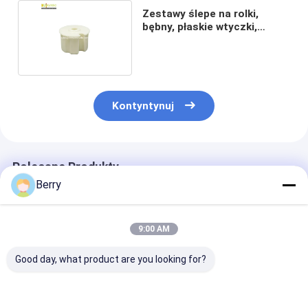
Zestawy ślepe na rolki,
bębny, płaskie wtyczki,
zdejmowalne podnośniki
Kontyntynuj
Polecane Produkty
Berry
9:00 AM
Good day, what product are you looking for?
Stepless Light &
Gorąca wyprzedaż
Windroof Zip 