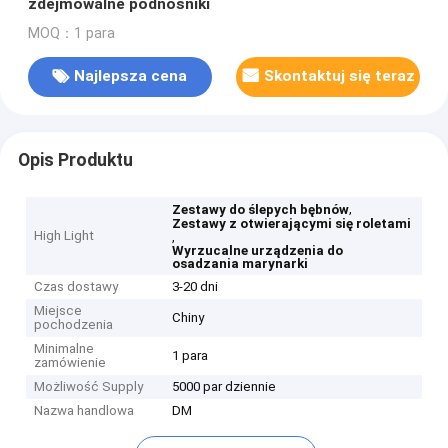
zdejmowalne podnośniki
MOQ：1 para
Najlepsza cena
Skontaktuj się teraz
Opis Produktu
,
Zestawy do ślepych bębnów
Zestawy z otwierającymi się roletami
High Light
,
Wyrzucalne urządzenia do
osadzania marynarki
Czas dostawy
3-20 dni
Miejsce
Chiny
pochodzenia
Minimalne
1 para
zamówienie
Możliwość Supply
5000 par dziennie
Nazwa handlowa
DM