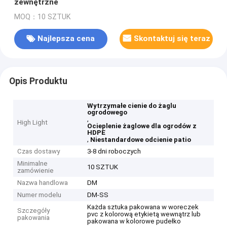
zewnętrzne
MOQ：10 SZTUK
Najlepsza cena
Skontaktuj się teraz
Opis Produktu
Wytrzymałe cienie do żaglu
ogrodowego
,
High Light
Ocieplenie żaglowe dla ogrodów z
HDPE
,
Niestandardowe odcienie patio
Czas dostawy
3-8 dni roboczych
Minimalne
10 SZTUK
zamówienie
Nazwa handlowa
DM
Numer modelu
DM-SS
Każda sztuka pakowana w woreczek
Szczegóły
pvc z kolorową etykietą wewnątrz lub
pakowania
pakowana w kolorowe pudełko