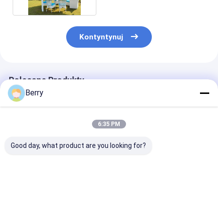
Kontyntynuj
Polecane Produkty
Berry
6:35 PM
Good day, what product are you looking for?
Zindywidualizowany
Zewnętrzne
Elektryczny d
zewnętrzny cienie
silnikowe szyby /
pergolu, bald
słoneczne
solarium dach
aluminiowy,
Aluminium Awning
wyciągające tarasów
elektryczny,
pół kasety baldachim
konserwatorium
wodoszczelny,
Najlepsza cena
Najlepsza cena
Najlepsza 
z wyciągającym się
tarasów
baldachim og