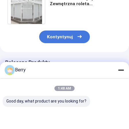
Zewnętrzna roleta
przeciwsłoneczna Zewnętrzna
żaluzja przeciwsłoneczna
Kontyntynuj
Polecane Produkty
Berry
1:48 AM
Good day, what product are you looking for?
Aluminiowe ramiona
Akcesoria do
Słonecznik
opuszczane Ręcznie
pionowych cieni
zewnętrzny
chowana markiza
Toldo
silnikowy lekki