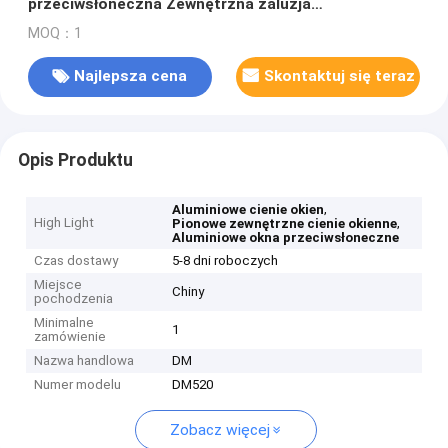
przeciwsłoneczna Zewnętrzna żaluzja
przeciwsłoneczna
MOQ：1
Najlepsza cena
Skontaktuj się teraz
Opis Produktu
,
Aluminiowe cienie okien
High Light
,
Pionowe zewnętrzne cienie okienne
Aluminiowe okna przeciwsłoneczne
Czas dostawy
5-8 dni roboczych
Miejsce
Chiny
pochodzenia
Minimalne
1
zamówienie
Nazwa handlowa
DM
Numer modelu
DM520
Zobacz więcej