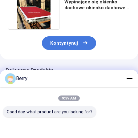
Wypinające się okienko
dachowe okienko dachowe
okienko słoneczne
Kontyntynuj
Polecane Produkty
Berry
9:39 AM
Good day, what product are you looking for?
Polityester Akrylowy
Nowoczesne zdalnie
Wodoodporny 
Wciągalny Taras
sterowane szyby,
przeciwsłonec