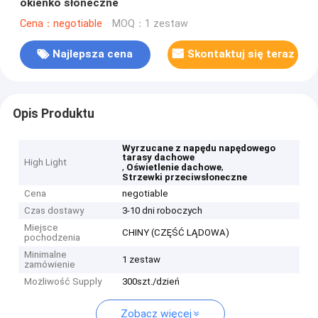
okienko słoneczne
Cena：negotiable
MOQ：1 zestaw
Najlepsza cena
Skontaktuj się teraz
Opis Produktu
Wyrzucane z napędu napędowego
tarasy dachowe
High Light
,
,
Oświetlenie dachowe
Strzewki przeciwsłoneczne
Cena
negotiable
Czas dostawy
3-10 dni roboczych
Miejsce
CHINY (CZĘŚĆ LĄDOWA)
pochodzenia
Minimalne
1 zestaw
zamówienie
Możliwość Supply
300szt./dzień
Zobacz więcej