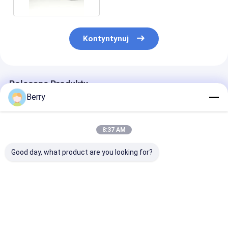
Kontyntynuj
Polecane Produkty
Berry
8:37 AM
Good day, what product are you looking for?
Silnik do
Akcesoria do
Ciężkie ręczne
automatycznego
tarasów, części
przyrządy do
markizy zewnętrznej
osłonowe, aluminium
podnoszenia
Czujnik wiatru i
i stal, uchwyty
płaszczyzny d
słońca Pilot
tarasowe
podnoszenia
Najlepsza cena
Najlepsza cena
Najlepsza 
Aluminiowy
płaszczyzny, t