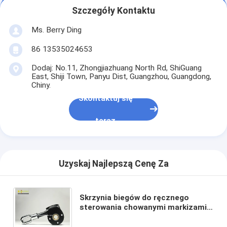
Szczegóły Kontaktu
Ms. Berry Ding
86 13535024653
Dodaj: No.11, Zhongjiazhuang North Rd, ShiGuang
East, Shiji Town, Panyu Dist, Guangzhou, Guangdong,
Chiny.
Skontaktuj się
teraz
Uzyskaj Najlepszą Cenę Za
Skrzynia biegów do ręcznego
sterowania chowanymi markizami /
komponenty markiz / akcesoria do
markiz / części do markiz