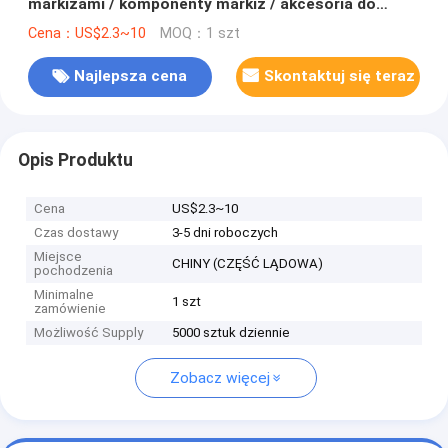
markizami / komponenty markiz / akcesoria do
markiz / części do markiz
Cena：US$2.3~10
MOQ：1 szt
Najlepsza cena
Skontaktuj się teraz
Opis Produktu
Cena
US$2.3~10
Czas dostawy
3-5 dni roboczych
Miejsce
CHINY (CZĘŚĆ LĄDOWA)
pochodzenia
Minimalne
1 szt
zamówienie
Możliwość Supply
5000 sztuk dziennie
Zobacz więcej