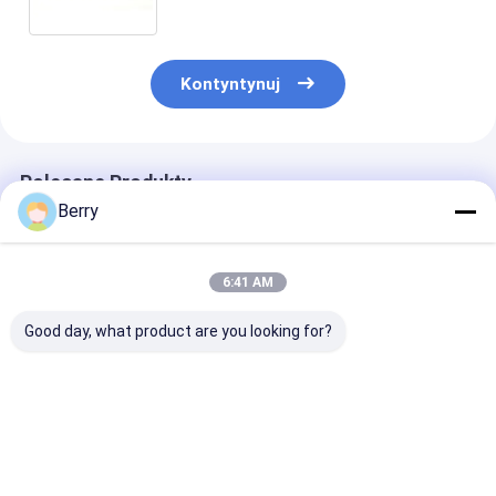
Kontyntynuj
Polecane Produkty
Berry
6:41 AM
Good day, what product are you looking for?
Silnik do
Akcesoria do
Ciężkie ręczne
automatycznego
tarasów, części
przyrządy do
markizy zewnętrznej
osłonowe, aluminium
podnoszenia
Czujnik wiatru i
i stal, uchwyty
płaszczyzny d
słońca Pilot
tarasowe
podnoszenia
Najlepsza cena
Najlepsza cena
Najlepsza 
Aluminiowy
płaszczyzny, t