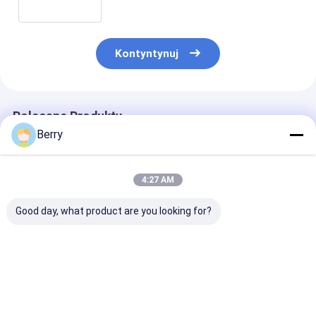
Chinach
Kontyntynuj
Polecane Produkty
Berry
4:27 AM
Good day, what product are you looking for?
Silnik do
Akcesoria do
Ciężkie ręczne
automatycznego
tarasów, części
przyrządy do
markizy zewnętrznej
osłonowe, aluminium
podnoszenia
Czujnik wiatru i
i stal, uchwyty
płaszczyzny d
słońca Pilot
tarasowe
podnoszenia
Najlepsza cena
Najlepsza cena
Najlepsza 
Aluminiowy
płaszczyzny, t