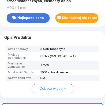
przeciwsłonecznych, elementy osłon
przeciwsłonecznych, dostawcy w Chinach
MOQ：1 metr
Najlepsza cena
Skontaktuj się teraz
Opis Produktu
Czas dostawy
3-5 dni roboczych
Miejsce
CHINY (CZĘŚĆ LĄDOWA)
pochodzenia
Minimalne
1 metr
zamówienie
Możliwość Supply
5000 sztuk dziennie
Nazwa handlowa
DM
Zobacz więcej